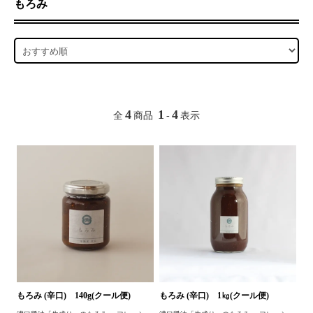
もろみ
4
1
4
全
商品
-
表示
もろみ (辛口) 140g(クール便)
もろみ (辛口) 1㎏(クール便)