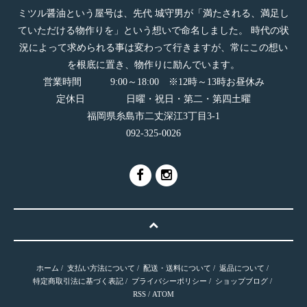
ミツル醤油という屋号は、先代 城守男が「満たされる、満足し
ていただける物作りを」という想いで命名しました。 時代の状
況によって求められる事は変わって行きますが、常にこの想い
を根底に置き、物作りに励んでいます。
営業時間 9:00～18:00 ※12時～13時お昼休み
定休日 日曜・祝日・第二・第四土曜
福岡県糸島市二丈深江3丁目3-1
092-325-0026
ホーム
/
支払い方法について
/
配送・送料について
/
返品について
/
特定商取引法に基づく表記
/
プライバシーポリシー
/
ショップブログ
/
RSS
/
ATOM