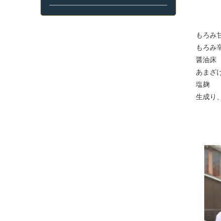
もろみ甘
もろみ辛
醤油床
あまざ
塩麹 
生成り