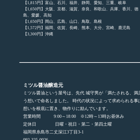
【1,815円】富山、石川、福井、静岡、愛知、三重、岐阜
【1,650円】大阪、京都、滋賀、奈良、和歌山、兵庫、香川、徳
島、愛媛、高知
【1,650円】岡山、広島、山口、鳥取、島根
【1,572円】福岡、佐賀、長崎、熊本、大分、宮崎、鹿児島
【3,300円】沖縄
ミツル醤油醸造元
ミツル醤油という屋号は、先代 城守男が「満たされる、満
う想いで命名しました。 時代の状況によって求められる事
想いを根底に置き、物作りに励んでいます。
営業時間 9:00～18:00 ※12時～13時お昼休み
定休日 日曜・祝日・第二・第四土曜
福岡県糸島市二丈深江3丁目3-1
092-325-0026