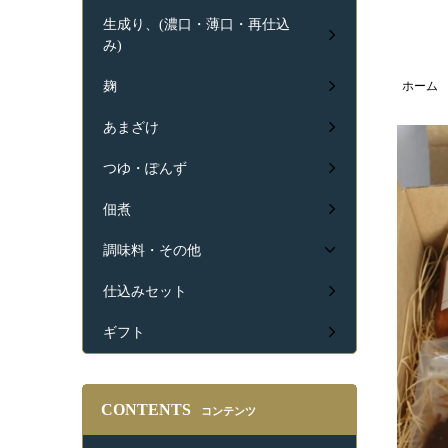
生成り、(濃口・薄口・再仕込
み)
ホーム
麹
あまざけ
つゆ・ぽんず
佃煮
調味料・その他
仕込みセット
ギフト
CONTENTS
コンテンツ