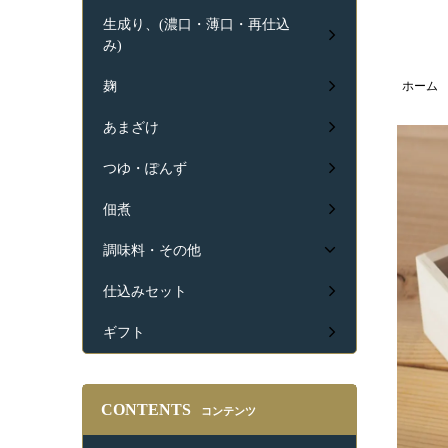
生成り、(濃口・薄口・再仕込
み)
ホーム
麹
あまざけ
つゆ・ぽんず
佃煮
調味料・その他
仕込みセット
ギフト
CONTENTS
コンテンツ