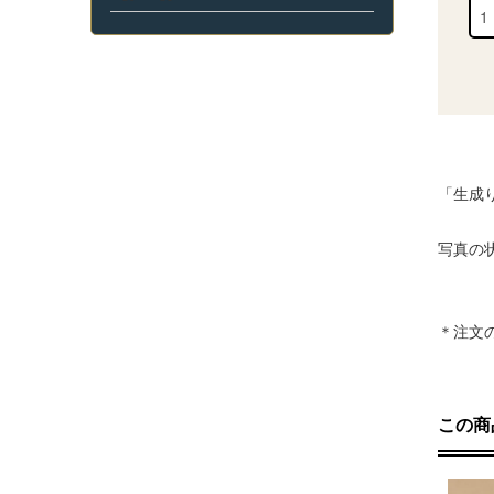
「生成り
写真の
＊注文
この商