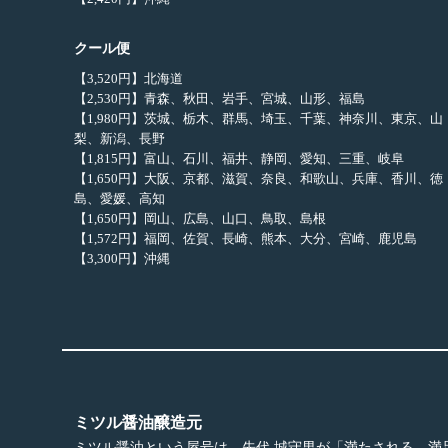
クール便
【3,520円】北海道
【2,530円】青森、秋田、岩手、宮城、山形、福島
【1,980円】茨城、栃木、群馬、埼玉、千葉、神奈川、東京、山
梨、新潟、長野
【1,815円】富山、石川、福井、静岡、愛知、三重、岐阜
【1,650円】大阪、京都、滋賀、奈良、和歌山、兵庫、香川、徳
島、愛媛、高知
【1,650円】岡山、広島、山口、鳥取、島根
【1,572円】福岡、佐賀、長崎、熊本、大分、宮崎、鹿児島
【3,300円】沖縄
ミツル醤油醸造元
ミツル醤油という屋号は、先代 城守男が「満たされる、満