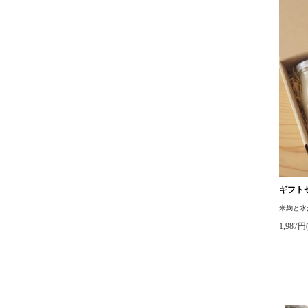
ギフト
米麹と水
1,987